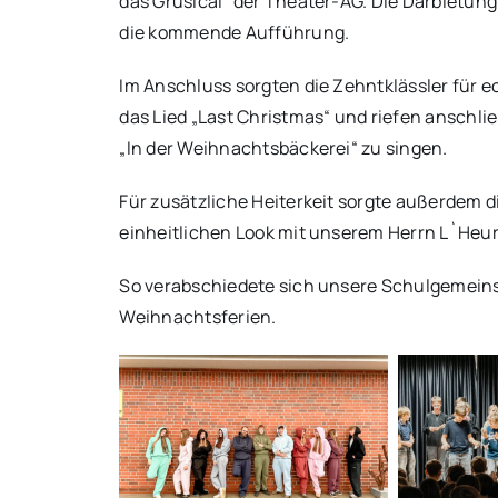
das Grusical“ der Theater-AG. Die Darbietun
die kommende Aufführung.
Im Anschluss sorgten die Zehntklässler fü
das Lied „Last Christmas“ und riefen anschl
„In der Weihnachtsbäckerei“ zu singen.
Für zusätzliche Heiterkeit sorgte außerdem di
einheitlichen Look mit unserem Herrn L`Heur
So verabschiedete sich unsere Schulgemeinsc
Weihnachtsferien.