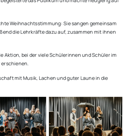
g begeisterte das Publikum und machte neugierig auf
r echte Weihnachtsstimmung: Sie sangen gemeinsam
ießend die Lehrkräfte dazu auf, zusammen mit ihnen
e Aktion, bei der viele Schülerinnen und Schüler im
 erschienen.
haft mit Musik, Lachen und guter Laune in die