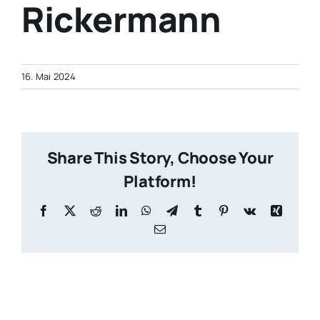
Rickermann
KONTAKT
16. Mai 2024
ARCHIV
Share This Story, Choose Your
Platform!
Facebook
X
Reddit
LinkedIn
WhatsApp
Telegram
Tumblr
Pinterest
Vk
Xing
E-
Mail